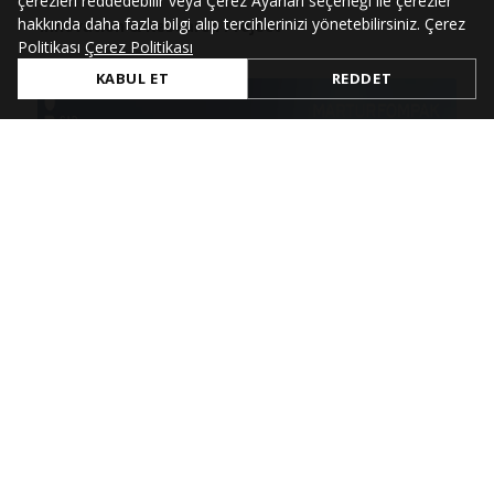
çerezleri reddedebilir veya Çerez Ayarları seçeneği ile çerezler
hakkında daha fazla bilgi alıp tercihlerinizi yönetebilirsiniz. Çerez
Innovation & Research Project
Politikası
Çerez Politikası
KABUL ET
REDDET